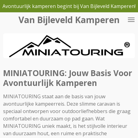
Avontuurlijk kamperen begint bij Van Bijleveld Kamperen!
Ga
direct
Van Bijleveld Kamperen
naar
de
hoofdinhoud
MINIATOURING: Jouw Basis Voor
Avontuurlijk Kamperen
MINIATOURING staat aan de basis van jouw
avontuurlijke kampeerreis. Deze slimme caravan is
speciaal ontworpen voor outdoorliefhebbers die graag
comfortabel en duurzaam op pad gaan. Wat
MINIATOURING uniek maakt, is het stijlvolle interieur
van duurzaam hout, een ruime en praktische